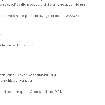
schio specifico (Es: procedura di rilevamento quasi infortuni);
o della maternità e paternità (D. Lgs 151 del 26/03/2001).
o;
to, mezzi di trasporto);
bie, vapori, polveri, etichettatura, D.P.I.;
 Campi Elettromagnetici;
ali, lavori in quota; Cadute dall'alto, D.P.I.