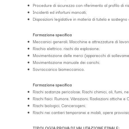
Procedure di sicurezza con riferimento al profilo di ri
Incidenti ed infortuni mancati;
Disposizioni legislative in materia di tutela e sostegn
Formazione specifica
Meccanici generali; Macchine e attrezzature di lavor
Rischio elettrico; rischi da esplosione;
Movimentazione delle merci (apparecchi di sollevamen
Movimentazione manuale dei carichi;
Sovraccarico biomeccanico.
Formazione specifica
Rischi sostanze pericolose; Rischi chimici, oli, fumi, neb
Rischi fisici: Rumore; Vibrazioni; Radiazioni ottiche e
Rischi biologici; Cancerogeni;
Rischi nei cantieri temporanei e mobili, opere provvision
TIPOLOGIA PROVA DI VALUTAZIONE FINALE: