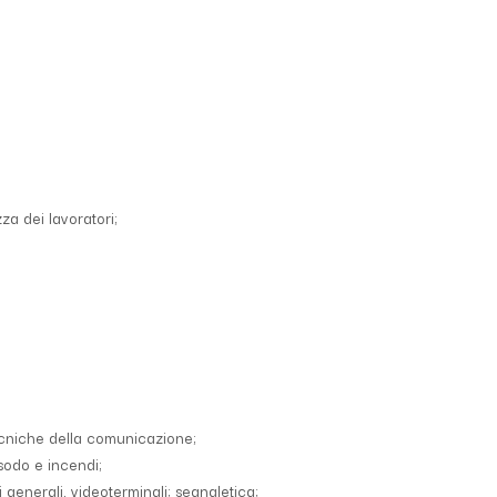
za dei lavoratori;
tecniche della comunicazione;
odo e incendi;
i generali, videoterminali; segnaletica;